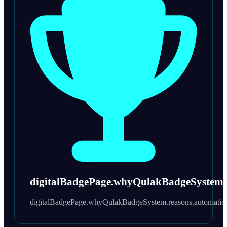
digitalBadgePage.whyQulakBadgeSystem.re
digitalBadgePage.whyQulakBadgeSystem.reasons.automaticPr