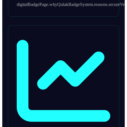
digitalBadgePage.whyQulakBadgeSystem.reasons.secureVerifi