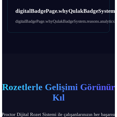
digitalBadgePage.whyQulakBadgeSystem.re
digitalBadgePage.whyQulakBadgeSystem.reasons.analyticsRe
Rozetlerle Gelişimi Görünür
Kıl
Proctor Dijital Rozet Sistemi ile çalışanlarınızın her başarısı