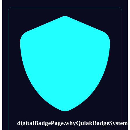
digitalBadgePage.whyQulakBadgeSystem.rea