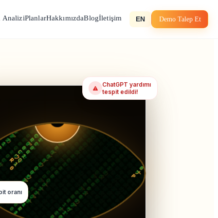
 Analizi
Planlar
Hakkımızda
Blog
İletişim
Demo Talep Et
EN