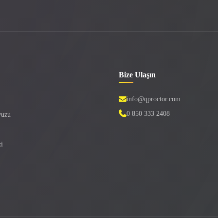
Bize Ulaşın
info@qproctor.com
0 850 333 2408
vuzu
i