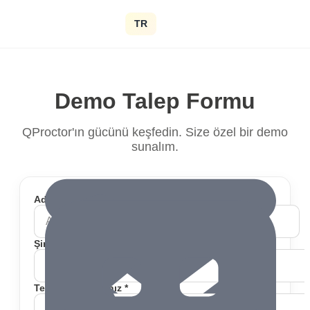
TR
Demo Talep Formu
QProctor'ın gücünü keşfedin. Size özel bir demo
sunalım.
Adınız *
Soyadınız *
Şirket E-posta Adresiniz *
Telefon Numaranız *